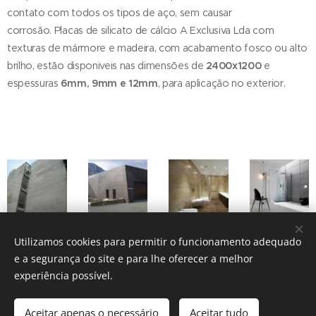
contato com todos os tipos de aço, sem causar
corrosão. Placas de silicato de cálcio A Exclusiva Lda com
texturas de mármore e madeira, com acabamento fosco ou alto
brilho, estão disponiveis nas dimensões de
2400x1200
e
espessuras
6mm, 9mm e 12mm
, para aplicação no exterior.
Utilizamos cookies para permitir o funcionamento adequado
e a segurança do site e para lhe oferecer a melhor
experiência possível.
Aceitar apenas o necessário
Aceitar tudo
© 2016 A Exclusiva Lda