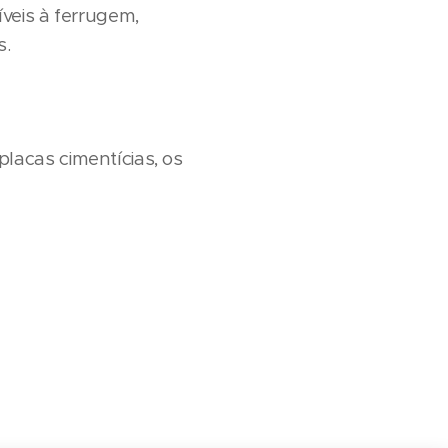
veis à ferrugem,
s.
lacas cimentícias, os