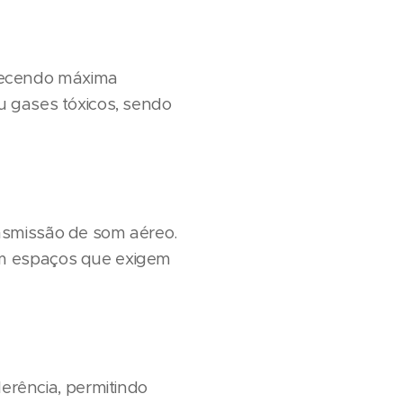
recendo máxima
u gases tóxicos, sendo
nsmissão de som aéreo.
em espaços que exigem
rência, permitindo